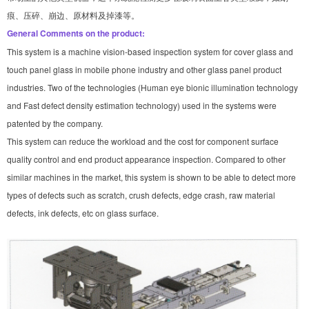
痕、压碎、崩边、原材料及掉漆等。
General Comments on the product:
This system is a machine vision-based inspection system for cover glass 
and 
touch panel glass in mobile phone industry and other glass panel 
product 
industries. Two of the technologies (Human eye bionic illumination 
technology 
and Fast defect density estimation technology) used in the systems were 
patented by the company.
This system can reduce the workload and the cost for component surface 
quality control and end product 
appearance inspection. Compared to other 
similar machines in the market, this system is shown to be able to 
detect more 
types of defects such as scratch, crush defects, edge crash, raw material 
defects, ink defects, etc on 
glass surface.